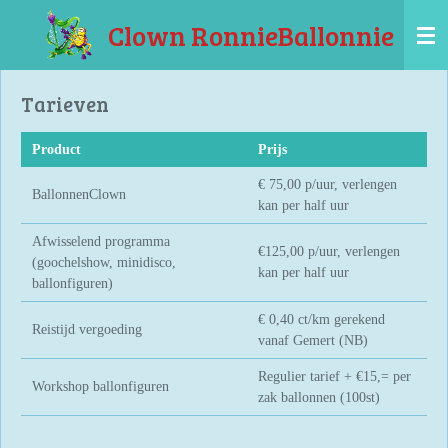
Ga
Clown RonnieBallonnie
direct
naar
de
Tarieven
hoofdinhoud
Product
Prijs
€ 75,00 p/uur, verlengen
BallonnenClown
kan per half uur
Afwisselend programma
€125,00 p/uur, verlengen
(goochelshow, minidisco,
kan per half uur
ballonfiguren)
€ 0,40 ct/km gerekend
Reistijd vergoeding
vanaf Gemert (NB)
Regulier tarief + €15,= per
Workshop ballonfiguren
zak ballonnen (100st)